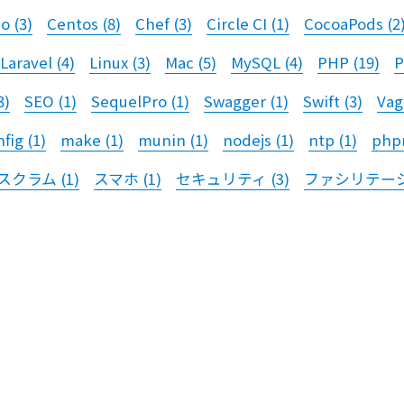
no
(
3
)
Centos
(
8
)
Chef
(
3
)
Circle CI
(
1
)
CocoaPods
(
2
Laravel
(
4
)
Linux
(
3
)
Mac
(
5
)
MySQL
(
4
)
PHP
(
19
)
P
3
)
SEO
(
1
)
SequelPro
(
1
)
Swagger
(
1
)
Swift
(
3
)
Vag
nfig
(
1
)
make
(
1
)
munin
(
1
)
nodejs
(
1
)
ntp
(
1
)
php
スクラム
(
1
)
スマホ
(
1
)
セキュリティ
(
3
)
ファシリテー