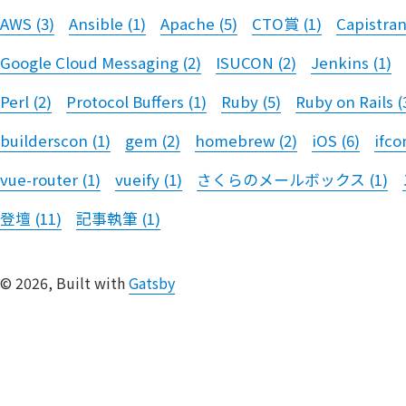
AWS
(
3
)
Ansible
(
1
)
Apache
(
5
)
CTO賞
(
1
)
Capistra
Google Cloud Messaging
(
2
)
ISUCON
(
2
)
Jenkins
(
1
)
Perl
(
2
)
Protocol Buffers
(
1
)
Ruby
(
5
)
Ruby on Rails
(
builderscon
(
1
)
gem
(
2
)
homebrew
(
2
)
iOS
(
6
)
ifco
vue-router
(
1
)
vueify
(
1
)
さくらのメールボックス
(
1
)
登壇
(
11
)
記事執筆
(
1
)
©
2026
, Built with
Gatsby