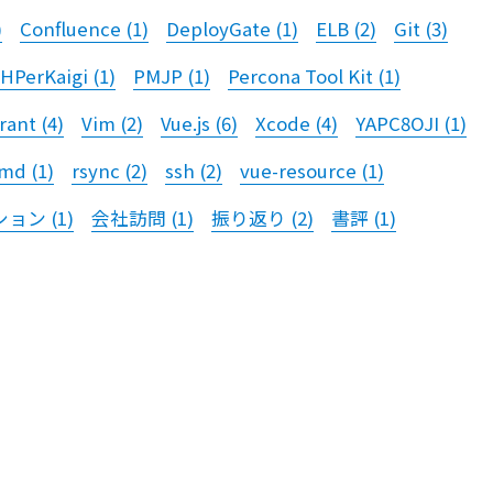
)
Confluence
(
1
)
DeployGate
(
1
)
ELB
(
2
)
Git
(
3
)
HPerKaigi
(
1
)
PMJP
(
1
)
Percona Tool Kit
(
1
)
rant
(
4
)
Vim
(
2
)
Vue.js
(
6
)
Xcode
(
4
)
YAPC8OJI
(
1
)
md
(
1
)
rsync
(
2
)
ssh
(
2
)
vue-resource
(
1
)
ション
(
1
)
会社訪問
(
1
)
振り返り
(
2
)
書評
(
1
)