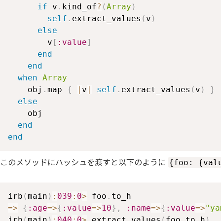
if
 v
.
kind_of
?
(
Array
)
self
.
extract_values
(
v
)
else
        v
[
:value
]
end
end
when
Array
    obj
.
map 
{
|
v
|
self
.
extract_values
(
v
)
}
else
    obj

end
end
このメソッドにハッシュを渡すと以下のように
{foo: {val
irb
(
main
)
:
039
:
0
>
 foo
.
=>
{
:age
=>
{
:value
=>
10
}
,
:name
=>
{
:value
=>
"ya
irb
(
main
)
:
040
:
0
>
 extract_values
(
foo
.
to_h
)