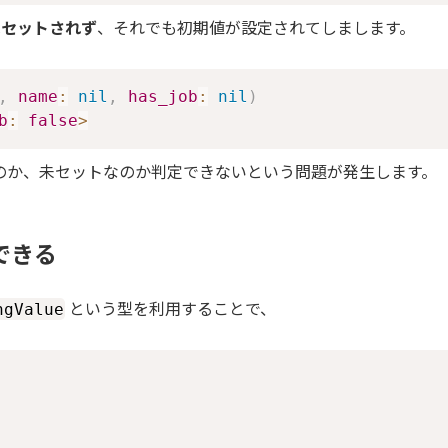
 はセットされず
、それでも初期値が設定されてしまします。
,
name
:
nil
,
has_job
:
nil
)
b
:
false
>
のか、未セットなのか判定できないという問題が発生します。
定できる
という型を利用することで、
ngValue