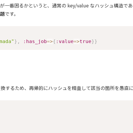
一番困るかというと、通常の key/value なハッシュ構造であれ
題
です。
mada"
}
,
:has_job
=>
{
:value
=>
true
}
}
換するため、再帰的にハッシュを精査して該当の箇所を愚直