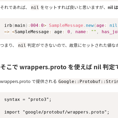
それであれば、
をセットすれば良いと思いますが、
nil
nil
irb
(
main
)
:
004
:
0
>
SampleMessage
.
new
(
age
:
nil
=>
<
SampleMessage
:
 age
:
0
,
name
:
""
,
has_jo
つまり、
判定ができないので、故意にセットされた値な
nil
そこで wrappers.proto を使えば nil 判
wrappers.proto で提供される
Google::Protobuf::Stri
syntax = "proto3";

import "google/protobuf/wrappers.proto";
