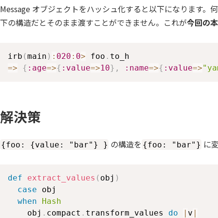
Message オブジェクトをハッシュ化すると以下になります。何が
下の構造だとそのまま渡すことができません。これが
今回の本
irb
(
main
)
:
020
:
0
>
 foo
.
=>
{
:age
=>
{
:value
=>
10
}
,
:name
=>
{
:value
=>
"ya
解決策
の構造を
に変
{foo: {value: "bar"} }
{foo: "bar"}
def
extract_values
(
obj
)
case
 obj

when
Hash
    obj
.
compact
.
transform_values 
do
|
v
|