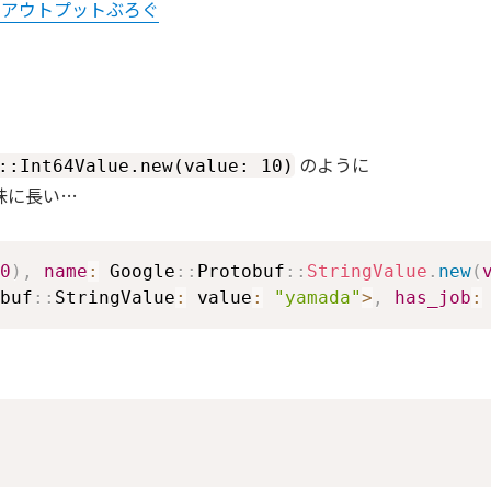
ット週末アウトプットぶろぐ
のように
::Int64Value.new(value: 10)
味に長い…
0
)
,
name
:
 Google
::
Protobuf
::
StringValue
.
new
(
buf
::
StringValue
:
 value
:
"yamada"
>
,
has_job
: