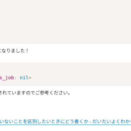
能になりました！
s_job
:
nil
>
く解説されていますのでご参考ください。
ト値と値が入っていないことを区別したいときにどう書くか - だいたいよく