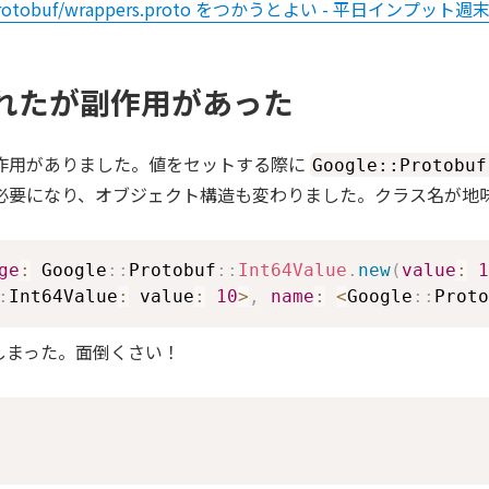
protobuf/wrappers.proto をつかうとよい - 平日インプ
と思われたが副作用があった
合に副作用がありました。値をセットする際に
Google::Protobuf
トを渡す必要になり、オブジェクト構造も変わりました。クラス名が地
ge
:
 Google
::
Protobuf
::
Int64Value
.
new
(
value
:
1
:
Int64Value
:
 value
:
10
>
,
name
:
<
Google
::
Proto
しまった。面倒くさい！