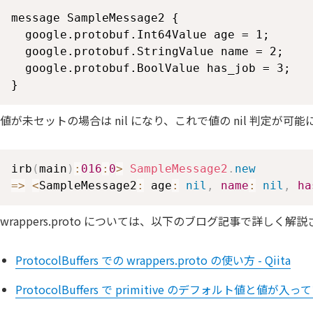
message SampleMessage2 {

  google.protobuf.Int64Value age = 1;

  google.protobuf.StringValue name = 2;

  google.protobuf.BoolValue has_job = 3;

}
値が未セットの場合は nil になり、これで値の nil 判定が可
irb
(
main
)
:
016
:
0
>
SampleMessage2
.
new
=>
<
SampleMessage2
:
 age
:
nil
,
name
:
nil
,
ha
wrappers.proto については、以下のブログ記事で詳し
ProtocolBuffers での wrappers.proto の使い方 - Qiita
ProtocolBuffers で primitive のデフォル