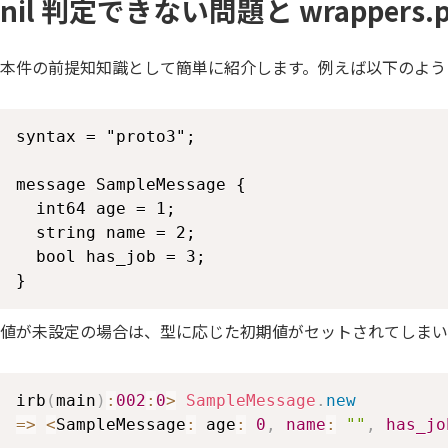
nil 判定できない問題と wrappers.
本件の前提知知識として簡単に紹介します。例えば以下のよう
syntax = "proto3";

message SampleMessage {

  int64 age = 1;

  string name = 2;

  bool has_job = 3;

}
値が未設定の場合は、型に応じた初期値がセットされてしまい
irb
(
main
)
:
002
:
0
>
SampleMessage
.
new
=>
<
SampleMessage
:
 age
:
0
,
name
:
""
,
has_jo