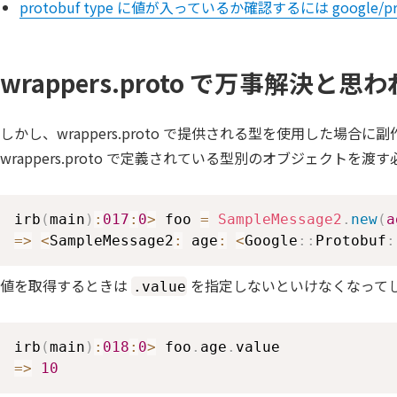
protobuf type に値が入っているか確認するには google/
wrappers.proto で万事解決
しかし、wrappers.proto で提供される型を使用した場
wrappers.proto で定義されている型別のオブジェク
irb
(
main
)
:
017
:
0
>
 foo 
=
SampleMessage2
.
new
(
a
=>
<
SampleMessage2
:
 age
:
<
Google
::
Protobuf
:
値を取得するときは
を指定しないといけなくなって
.value
irb
(
main
)
:
018
:
0
>
 foo
.
age
.
=>
10