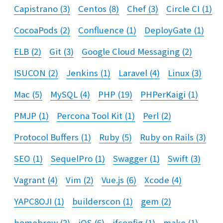
Capistrano
(
3
)
Centos
(
8
)
Chef
(
3
)
Circle CI
(
1
)
CocoaPods
(
2
)
Confluence
(
1
)
DeployGate
(
1
)
ELB
(
2
)
Git
(
3
)
Google Cloud Messaging
(
2
)
ISUCON
(
2
)
Jenkins
(
1
)
Laravel
(
4
)
Linux
(
3
)
Mac
(
5
)
MySQL
(
4
)
PHP
(
19
)
PHPerKaigi
(
1
)
PMJP
(
1
)
Percona Tool Kit
(
1
)
Perl
(
2
)
Protocol Buffers
(
1
)
Ruby
(
5
)
Ruby on Rails
(
3
)
SEO
(
1
)
SequelPro
(
1
)
Swagger
(
1
)
Swift
(
3
)
Vagrant
(
4
)
Vim
(
2
)
Vue.js
(
6
)
Xcode
(
4
)
YAPC8OJI
(
1
)
builderscon
(
1
)
gem
(
2
)
homebrew
(
2
)
iOS
(
6
)
ifconfig
(
1
)
make
(
1
)