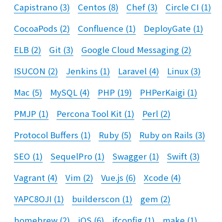
Capistrano
(
3
)
Centos
(
8
)
Chef
(
3
)
Circle CI
(
1
)
CocoaPods
(
2
)
Confluence
(
1
)
DeployGate
(
1
)
ELB
(
2
)
Git
(
3
)
Google Cloud Messaging
(
2
)
ISUCON
(
2
)
Jenkins
(
1
)
Laravel
(
4
)
Linux
(
3
)
Mac
(
5
)
MySQL
(
4
)
PHP
(
19
)
PHPerKaigi
(
1
)
PMJP
(
1
)
Percona Tool Kit
(
1
)
Perl
(
2
)
Protocol Buffers
(
1
)
Ruby
(
5
)
Ruby on Rails
(
3
)
SEO
(
1
)
SequelPro
(
1
)
Swagger
(
1
)
Swift
(
3
)
Vagrant
(
4
)
Vim
(
2
)
Vue.js
(
6
)
Xcode
(
4
)
YAPC8OJI
(
1
)
builderscon
(
1
)
gem
(
2
)
homebrew
(
2
)
iOS
(
6
)
ifconfig
(
1
)
make
(
1
)