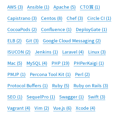
AWS
(
3
)
Ansible
(
1
)
Apache
(
5
)
CTO賞
(
1
)
Capistrano
(
3
)
Centos
(
8
)
Chef
(
3
)
Circle CI
(
1
)
CocoaPods
(
2
)
Confluence
(
1
)
DeployGate
(
1
)
ELB
(
2
)
Git
(
3
)
Google Cloud Messaging
(
2
)
ISUCON
(
2
)
Jenkins
(
1
)
Laravel
(
4
)
Linux
(
3
)
Mac
(
5
)
MySQL
(
4
)
PHP
(
19
)
PHPerKaigi
(
1
)
PMJP
(
1
)
Percona Tool Kit
(
1
)
Perl
(
2
)
Protocol Buffers
(
1
)
Ruby
(
5
)
Ruby on Rails
(
3
)
SEO
(
1
)
SequelPro
(
1
)
Swagger
(
1
)
Swift
(
3
)
Vagrant
(
4
)
Vim
(
2
)
Vue.js
(
6
)
Xcode
(
4
)