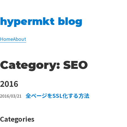
hypermkt blog
Home
About
Category:
SEO
2016
全ページをSSL化する方法
2016/03/21
Categories