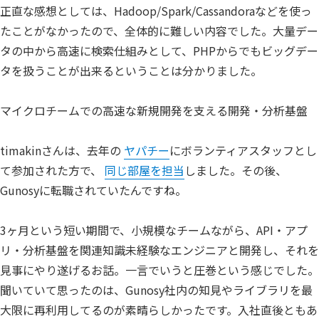
正直な感想としては、Hadoop/Spark/Cassandoraなどを使っ
たことがなかったので、全体的に難しい内容でした。大量デー
タの中から高速に検索仕組みとして、PHPからでもビッグデー
タを扱うことが出来るということは分かりました。
マイクロチームでの高速な新規開発を支える開発・分析基盤
timakinさんは、去年の
ヤパチー
にボランティアスタッフとし
て参加された方で、
同じ部屋を担当
しました。その後、
Gunosyに転職されていたんですね。
3ヶ月という短い期間で、小規模なチームながら、API・アプ
リ・分析基盤を関連知識未経験なエンジニアと開発し、それを
見事にやり遂げるお話。一言でいうと圧巻という感じでした。
聞いていて思ったのは、Gunosy社内の知見やライブラリを最
大限に再利用してるのが素晴らしかったです。入社直後ともあ