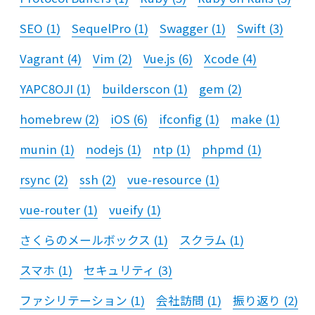
SEO
(
1
)
SequelPro
(
1
)
Swagger
(
1
)
Swift
(
3
)
Vagrant
(
4
)
Vim
(
2
)
Vue.js
(
6
)
Xcode
(
4
)
YAPC8OJI
(
1
)
builderscon
(
1
)
gem
(
2
)
homebrew
(
2
)
iOS
(
6
)
ifconfig
(
1
)
make
(
1
)
munin
(
1
)
nodejs
(
1
)
ntp
(
1
)
phpmd
(
1
)
rsync
(
2
)
ssh
(
2
)
vue-resource
(
1
)
vue-router
(
1
)
vueify
(
1
)
さくらのメールボックス
(
1
)
スクラム
(
1
)
スマホ
(
1
)
セキュリティ
(
3
)
ファシリテーション
(
1
)
会社訪問
(
1
)
振り返り
(
2
)