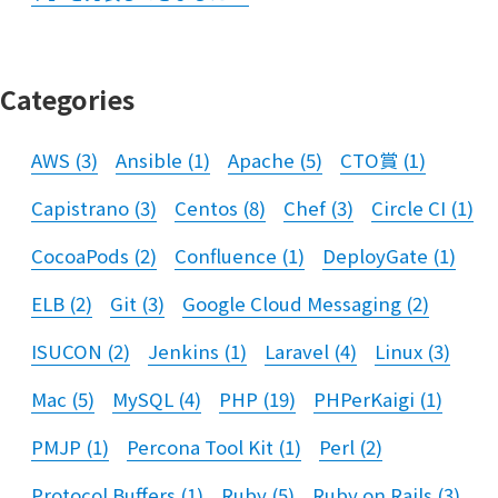
Categories
AWS
(
3
)
Ansible
(
1
)
Apache
(
5
)
CTO賞
(
1
)
Capistrano
(
3
)
Centos
(
8
)
Chef
(
3
)
Circle CI
(
1
)
CocoaPods
(
2
)
Confluence
(
1
)
DeployGate
(
1
)
ELB
(
2
)
Git
(
3
)
Google Cloud Messaging
(
2
)
ISUCON
(
2
)
Jenkins
(
1
)
Laravel
(
4
)
Linux
(
3
)
Mac
(
5
)
MySQL
(
4
)
PHP
(
19
)
PHPerKaigi
(
1
)
PMJP
(
1
)
Percona Tool Kit
(
1
)
Perl
(
2
)
Protocol Buffers
(
1
)
Ruby
(
5
)
Ruby on Rails
(
3
)