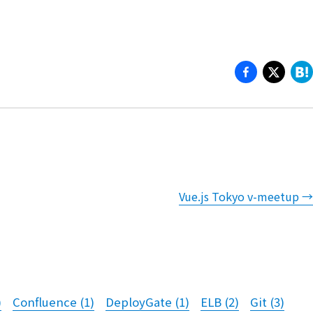
Vue.js Tokyo v-meetup
→
)
Confluence
(
1
)
DeployGate
(
1
)
ELB
(
2
)
Git
(
3
)