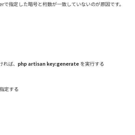
pの cipherで指定した暗号と桁数が一致していないのが原因です。
ければ、
php artisan key:generate
を実行する
指定する