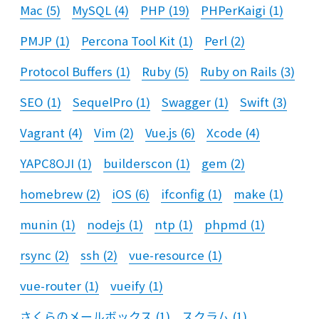
Mac
(
5
)
MySQL
(
4
)
PHP
(
19
)
PHPerKaigi
(
1
)
PMJP
(
1
)
Percona Tool Kit
(
1
)
Perl
(
2
)
Protocol Buffers
(
1
)
Ruby
(
5
)
Ruby on Rails
(
3
)
SEO
(
1
)
SequelPro
(
1
)
Swagger
(
1
)
Swift
(
3
)
Vagrant
(
4
)
Vim
(
2
)
Vue.js
(
6
)
Xcode
(
4
)
YAPC8OJI
(
1
)
builderscon
(
1
)
gem
(
2
)
homebrew
(
2
)
iOS
(
6
)
ifconfig
(
1
)
make
(
1
)
munin
(
1
)
nodejs
(
1
)
ntp
(
1
)
phpmd
(
1
)
rsync
(
2
)
ssh
(
2
)
vue-resource
(
1
)
vue-router
(
1
)
vueify
(
1
)
さくらのメールボックス
(
1
)
スクラム
(
1
)