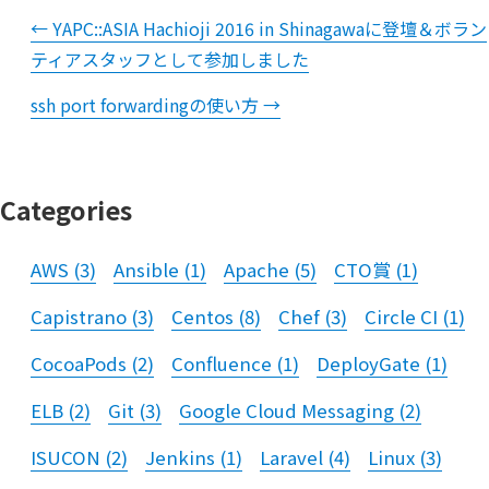
←
YAPC::ASIA Hachioji 2016 in Shinagawaに登壇＆ボラン
ティアスタッフとして参加しました
ssh port forwardingの使い方
→
Categories
AWS
(
3
)
Ansible
(
1
)
Apache
(
5
)
CTO賞
(
1
)
Capistrano
(
3
)
Centos
(
8
)
Chef
(
3
)
Circle CI
(
1
)
CocoaPods
(
2
)
Confluence
(
1
)
DeployGate
(
1
)
ELB
(
2
)
Git
(
3
)
Google Cloud Messaging
(
2
)
ISUCON
(
2
)
Jenkins
(
1
)
Laravel
(
4
)
Linux
(
3
)