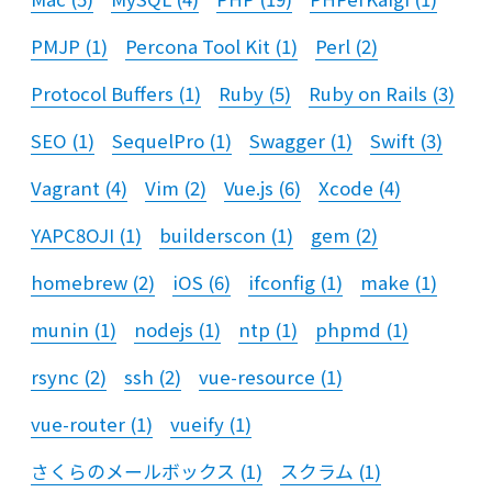
PMJP
(
1
)
Percona Tool Kit
(
1
)
Perl
(
2
)
Protocol Buffers
(
1
)
Ruby
(
5
)
Ruby on Rails
(
3
)
SEO
(
1
)
SequelPro
(
1
)
Swagger
(
1
)
Swift
(
3
)
Vagrant
(
4
)
Vim
(
2
)
Vue.js
(
6
)
Xcode
(
4
)
YAPC8OJI
(
1
)
builderscon
(
1
)
gem
(
2
)
homebrew
(
2
)
iOS
(
6
)
ifconfig
(
1
)
make
(
1
)
munin
(
1
)
nodejs
(
1
)
ntp
(
1
)
phpmd
(
1
)
rsync
(
2
)
ssh
(
2
)
vue-resource
(
1
)
vue-router
(
1
)
vueify
(
1
)
さくらのメールボックス
(
1
)
スクラム
(
1
)