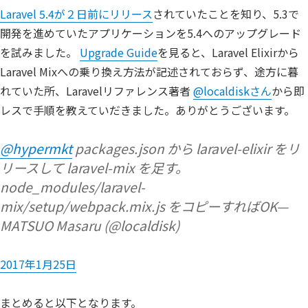
Laravel 5.4が２日前にリリース
されていたことを知り、5.3で
開発を進めていたアプリケーションを5.4へのアップグレード
を試みました。
Upgrade Guide
を見ると、Laravel Elixirから
Laravel Mixへの乗り換え方法が記述されておらず、途方に暮
れていた所、Laravelリファレンス著者
@localdiskさん
から即
レスで手順を教えていだきました。ありがとうございます。
@hypermkt
packages.json から laravel-elixir をリ
リースして laravel-mix を足す。
node_modules/laravel-
mix/setup/webpack.mix.js をコピーすればOK—
MATSUO Masaru (@localdisk)
2017年1月25日
まとめると以下となります。