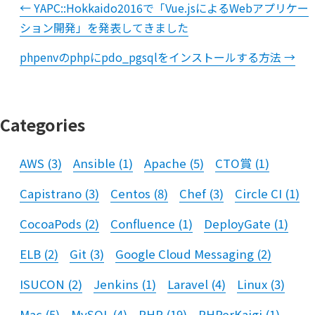
←
YAPC::Hokkaido2016で「Vue.jsによるWebアプリケー
ション開発」を発表してきました
phpenvのphpにpdo_pgsqlをインストールする方法
→
Categories
AWS
(
3
)
Ansible
(
1
)
Apache
(
5
)
CTO賞
(
1
)
Capistrano
(
3
)
Centos
(
8
)
Chef
(
3
)
Circle CI
(
1
)
CocoaPods
(
2
)
Confluence
(
1
)
DeployGate
(
1
)
ELB
(
2
)
Git
(
3
)
Google Cloud Messaging
(
2
)
ISUCON
(
2
)
Jenkins
(
1
)
Laravel
(
4
)
Linux
(
3
)
Mac
(
5
)
MySQL
(
4
)
PHP
(
19
)
PHPerKaigi
(
1
)